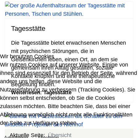
Tagesstätte
Die Tagesstätte bietet erwachsenen Menschen
mit psychischen Störungen, die in
Wir benutzen Cookies
Gelsenkirchen leben, einen Ort, an dem sie
Wir nutzen Cookies auf unserer Website. Einige von
gemeinsam ihren Alltag gestalten, soziale
ihnen sind essenziell für den Betrieb der Seite, während
Kontakte knüpfen und eine therapeutische
andere uns helfen, diese Website und die
Begleitung finden.
Nutzererfahrung zu verbessern (Tracking Cookies). Sie
Weiterlesen: Tagesstätte
können selbst entscheiden, ob Sie die Cookies
zulassen möchten. Bitte beachten Sie, dass bei einer
Ablehnung womöglich nicht mehr alle Funktionalitäten
der Seite zur Verfügung stehen.
Aktuelle Seite:
Übersicht
Annehmen
Ablehnen