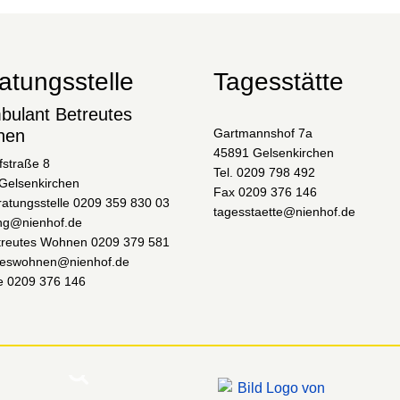
atungsstelle
Tagesstätte
bulant Betreutes
nen
Gartmannshof 7a
45891 Gelsenkirchen
fstraße 8
Tel. 0209 798 492
Gelsenkirchen
Fax 0209 376 146
ratungsstelle 0209 359 830 03
tagesstaette@nienhof.de
ng@nienhof.de
etreutes Wohnen 0209 379 581
teswohnen@nienhof.de
le 0209 376 146