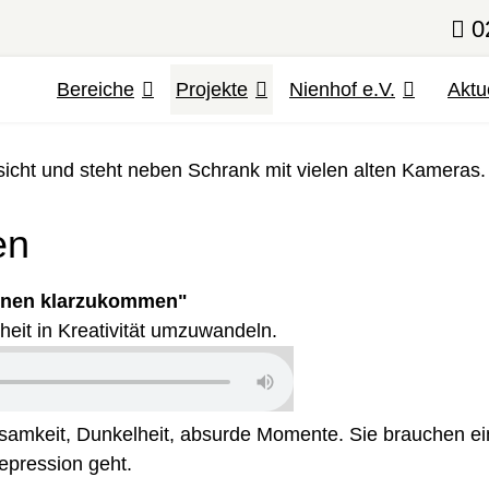
0
Bereiche
Projekte
Nienhof e.V.
Aktu
en
ionen klarzukommen"
eit in Kreativität umzuwandeln.
nsamkeit, Dunkelheit, absurde Momente. Sie brauchen e
Depression geht.